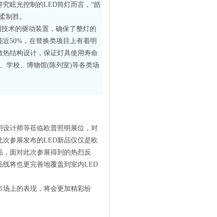
究眩光控制的LED筒灯而言，“皓
柔制胜。
利技术的驱动装置，确保了整灯的
能近50%，在替换类项目上有着明
散热结构设计，保证灯具使用寿命
、学校、博物馆(陈列室)等各类场
设计师等莅临欧普照明展位，对
此次参展发布的LED新品仅仅是欧
品，面对此次参展得到的热烈反
品线将也更完善地覆盖到室内LED
市场上的表现，将会更加精彩纷