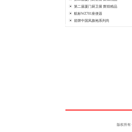
第二届厦门厨卫展 辉煌精品
航标WZ701座便器
箭牌中国风旗袍系列尚
版权所有