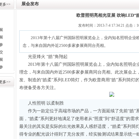
展会发布
更多>>
欧普照明亮相光亚展 吹响LED“
发布时间：
2013-7-4 17:34:21
点击：
展
展
2013年第十八届广州国际照明展览会上，业内知名照明企业
参
念，与来自国内外近2500多家参展商同台亮相。
交
光亚烽火 “皓”角翔起
展
2013年第十八届广州国际照明展览会上，业内知名照明企
参
理念，与来自国内外近2500多家参展商同台亮相。此次展会
发、制造的“皓柔”系列LED筒灯，作为欧普商用“皓”系列筒
更多>>
布便备受各方关注。
人性照明 以柔制胜
作为一款定位于高端市场的产品，一方面延续了先前“皓”系
面，“皓柔”系列更好地满足了使用者从“照度”到“舒适度”的
最关注的其实是实际的出光效果及人感舒适度，“皓柔”系列筒
得专业的配光设计得到了充分发挥，经实验测试结果显示统一眩光