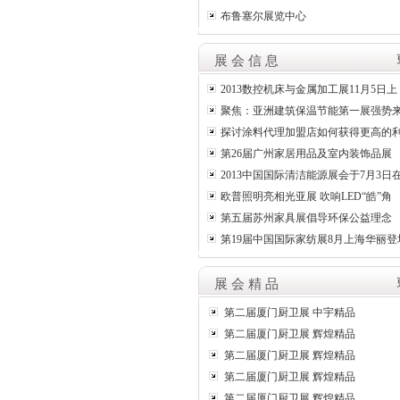
布鲁塞尔展览中心
展 会 信 息
2013数控机床与金属加工展11月5日上
聚焦：亚洲建筑保温节能第一展强势
探讨涂料代理加盟店如何获得更高的
第26届广州家居用品及室内装饰品展
2013中国国际清洁能源展会于7月3日
欧普照明亮相光亚展 吹响LED“皓”角
第五届苏州家具展倡导环保公益理念
第19届中国国际家纺展8月上海华丽登
展 会 精 品
第二届厦门厨卫展 中宇精品
第二届厦门厨卫展 辉煌精品
第二届厦门厨卫展 辉煌精品
第二届厦门厨卫展 辉煌精品
第二届厦门厨卫展 辉煌精品