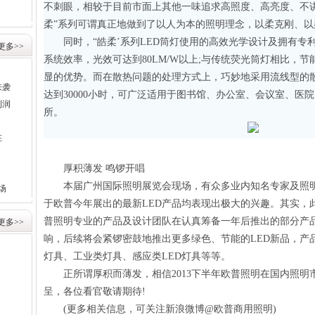
不刺眼，相较于目前市面上其他一味追求高照度、高亮度、不讲
柔”系列可谓真正地做到了以人为本的照明理念，以柔克刚、以
同时，“皓柔’系列LED筒灯使用的高效光学设计及拥有专
更多>>
系统效率，光效可达到80LM/W以上;与传统荧光筒灯相比，节
显的优势。而在散热问题的处理方式上，巧妙地采用流线型的
来袭
达到30000小时，可广泛适用于图书馆、办公室、会议室、医院
利润
所。
在
厚积薄发 鸣锣开唱
本届广州国际照明展览会现场，有众多业内知名专家及照明
场
于欧普今年展出的最新LED产品均表现出极大的兴趣。其实，
普照明专业的产品及设计团队在认真筹备一年后推出的部分产
更多>>
响，后续将会紧锣密鼓地推出更多绿色、节能的LED新品，产
灯具、工业类灯具、感应类LED灯具等等。
正所谓厚积而薄发，相信2013下半年欧普照明在国内照明
呈，各位看官敬请期待!
(更多相关信息，可关注新浪微博@欧普商用照明)