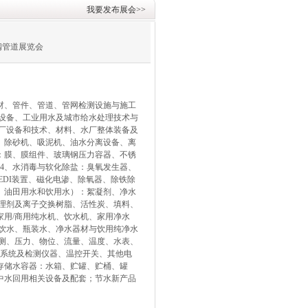
我要发布展会>>
阀管道展览会
、管件、管道、管网检测设施与施工
设备、工业用水及城市给水处理技术与
厂设备和技术、材料、水厂整体装备及
、除砂机、吸泥机、油水分离设备、离
：膜、膜组件、玻璃钢压力容器、不锈
4、水消毒与软化除盐：臭氧发生器、
DI装置、磁化电渗、除氧器、除铁除
、油田用水和饮用水）：絮凝剂、净水
理剂及离子交换树脂、活性炭、填料、
用/商用纯水机、饮水机、家用净水
；饮水、瓶装水、净水器材与饮用纯净水
测、压力、物位、流量、温度、水表、
控系统及检测仪器、温控开关、其他电
存储水容器：水箱、贮罐、贮桶、罐
中水回用相关设备及配套；节水新产品