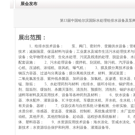
展会发布
第13届中国哈尔滨国际水处理给排水设备及泵
展出范围：
1、给排水技术设备： 泵、阀门、密封件、变频供水设备；管材
技术；减振隔震、保温材料与设备；工业废水及城市生活污水处理技术与
设备；化学物理水处理、生化水处理、污泥及残渣的处理、脱盐设备、水
配套设施； 2、污水处理设备：搅拌机、刮泥机、除污机、汽浮设备
心机、压滤机、浓缩机、鼓风机、曝气机； 3、膜及膜分离技术设备
钢压力容器、过滤与分离设备；膜分离相关技术、材料、测试装置； 
二氧化氯发生器、紫外线杀菌器、加药设备、加氯机、反渗透、软水器、E
锰、除垢； 5、水处理药剂与材料（给排水、循环冷却水、锅炉用水
剂、阻垢剂、缓蚀剂、杀菌灭藻剂、清洗剂、预膜剂、消泡剂、锅炉水处
滤料等材料及其应用技术、设备等各种药剂及材料； 6、饮水设备：家
器、净水配件、灌装设备、IC卡饮水机、车载饮水机、开水机、生水机
有关设备、器材； 7、仪器仪表与自控系统:计量检测、分析实验、监
水质分析、传感器、变送器、变频器、控制柜、系统集成管理； 水厂监
动机、其他开关、其他控制设备、起动器、远程抄表系统板材； 8、
体、塑料容器； 9、水资源应用技术设备：海水淡化、苦咸水淡化、
新技术；水资源综合保护和利用、水利设备、灌溉设备等。